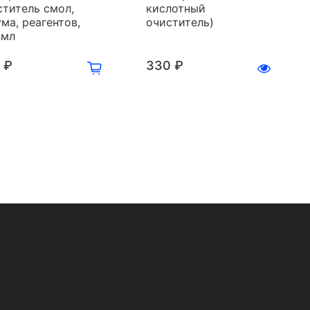
ститель смол,
кислотный
ма, реагентов,
очиститель)
 мл
 ₽
330 ₽