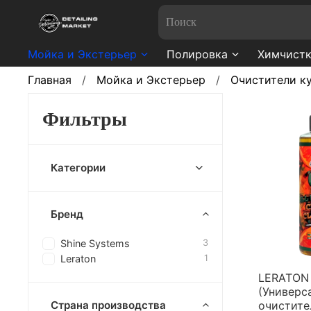
Мойка и Экстерьер
Полировка
Химчистк
Главная
Мойка и Экстерьер
Очистители к
Фильтры
Категории
Бренд
Shine Systems
3
Leraton
1
LERATON 
(Универс
очистите
Страна производства