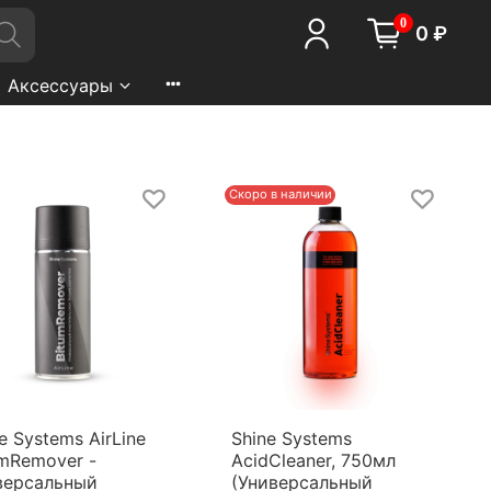
0
0 ₽
Аксессуары
Скоро в наличии
e Systems AirLine
Shine Systems
umRemover -
AcidCleaner, 750мл
версальный
(Универсальный