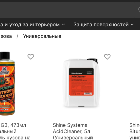
а и уход за интерьером
Защита поверхностей
узова
Универсальные
G3, 473мл
Shine Systems
Shin
альный
AcidCleaner, 5л
Bit
ль кузова на
(Универсальный
уни