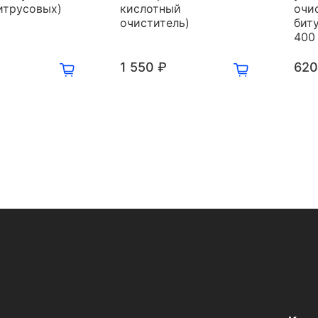
итрусовых)
кислотный
очи
очиститель)
биту
400
1 550 ₽
620