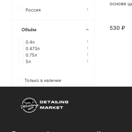
основе ц
Россия
1
530 ₽
Объём
0.4л
1
0.473л
1
0.75л
1
5л
1
Только в наличии