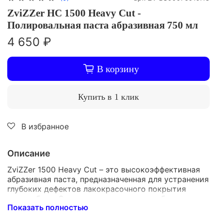
ZviZZer HC 1500 Heavy Cut -
Полировальная паста абразивная 750 мл
4 650 ₽
В корзину
Купить в 1 клик
В избранное
Описание
ZviZZer 1500 Heavy Cut – это высокоэффективная
абразивная паста, предназначенная для устранения
глубоких дефектов лакокрасочного покрытия
автомобиля. Она одинаково хорошо работает как
Показать полностью
при использовании роторной полировальной