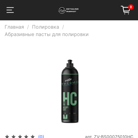
0
Главная
Полировка
Абразивные пасты для полировки
арт.
ZV-BS00075010HC
(0)