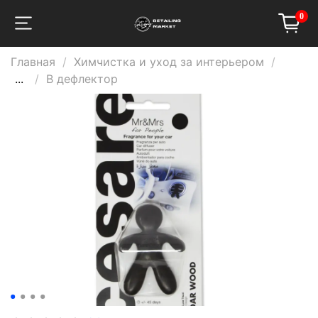
0
Главная
Химчистка и уход за интерьером
...
В дефлектор