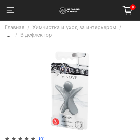
0
Главная
Химчистка и уход за интерьером
...
В дефлектор
(0)