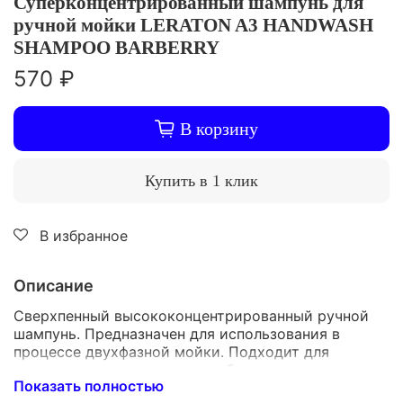
Суперконцентрированный шампунь для
ручной мойки LERATON A3 HANDWASH
SHAMPOO BARBERRY
570 ₽
В корзину
Купить в 1 клик
В избранное
Описание
Сверхпенный высококонцентрированный ручной
шампунь. Предназначен для использования в
процессе двухфазной мойки. Подходит для
регулярного ухода за автомобилем с
Показать полностью
керамическим или восковым составом. Обладает