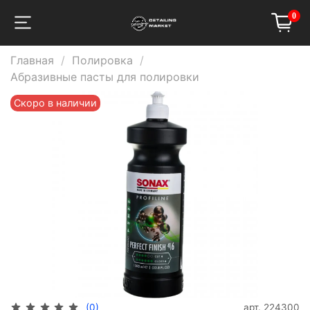
0
Главная
Полировка
Абразивные пасты для полировки
Скоро в наличии
арт.
224300
(0)