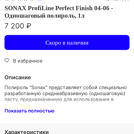
SONAX ProfiLine Perfect Finish 04-06 -
Одношаговый полироль, 1л
7 200 ₽
Скоро в наличии
В избранное
Описание
Полироль "Sonax" представляет собой специально
разработанную среднеабразивную (одношаговую)
пасту, предназначенную для использования в
процессе одноэтапной полировки кузова
Показать полностью
автомобиля. Её уникальная формула основана на
использовании мельчайших наночастиц,
способствующих быстрому и эффективному
устранению мелких повреждений лакокрасочного
Характеристики