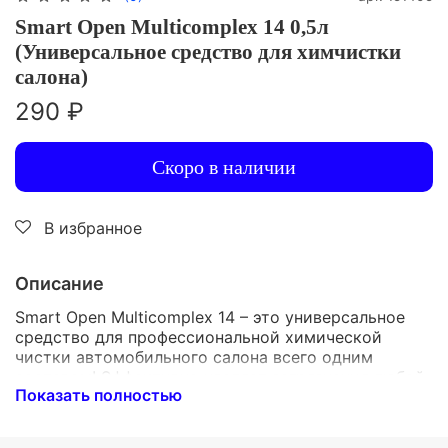
Smart Open Multicomplex 14 0,5л
(Универсальное средство для химчистки
салона)
290 ₽
Скоро в наличии
В избранное
Описание
Smart Open Multicomplex 14 – это универсальное
средство для профессиональной химической
чистки автомобильного салона всего одним
составом! Эффективно удаляет загрязнения любой
Показать полностью
сложности, сохраняя структуру материалов.
Удобная упаковка объемом 0,5 л позволяет легко
использовать продукт дома или в автосервисе.