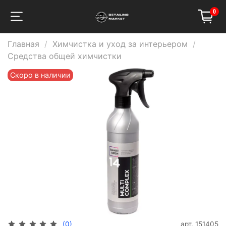
0
Главная
Химчистка и уход за интерьером
Средства общей химчистки
Скоро в наличии
арт.
151405
(0)