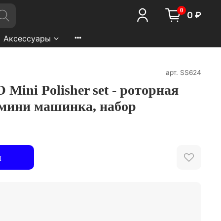
0
0 ₽
Аксессуары
арт.
SS624
 Mini Polisher set - роторная
мини машинка, набор
и