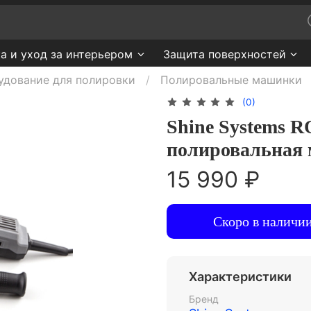
а и уход за интерьером
Защита поверхностей
удование для полировки
Полировальные машинки
(0)
Shine Systems RO
полировальная 
15 990 ₽
Скоро в наличи
Характеристики
Бренд