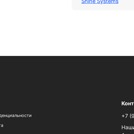
Shine Systems
Кон
денциальности
+7 (
та
Наши