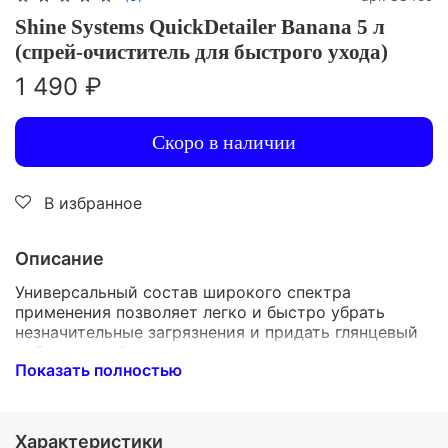
Shine Systems QuickDetailer Banana 5 л
(спрей-очиститель для быстрого ухода)
1 490 ₽
Скоро в наличии
В избранное
Описание
Универсальный состав широкого спектра
применения позволяет легко и быстро убрать
незначительные загрязнения и придать глянцевый
либо матовый вид различным поверхностям в
Показать полностью
зависимости от типа материала. Идеален для
протирки лакокрасочных покрытий авто, фасадов
мебели, стекол, зеркал, хрома, пластика и винила.
Состав бережно убирает пыль, следы от пальцев и
Характеристики