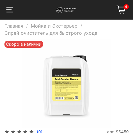
0
Главная
Мойка и Экстерьер
Спрей очиститель для быстрого ухода
Скоро в наличии
арт.
SS459
(0)