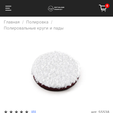
0
Главная
Полировка
Полировальные круги и пады
арт.
SS538
(0)