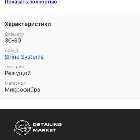
Показать полностью
высокую производительность при снятии царапин.
Характеристики
Диаметр
30-80
Бренд
Shine Systems
Тип круга
Режущий
Материал
Микрофибра