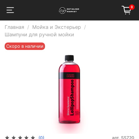
0
Главная
Мойка и Экстерьер
Шампуни для ручной мойки
Скоро в наличии
арт.
SS720
(0)