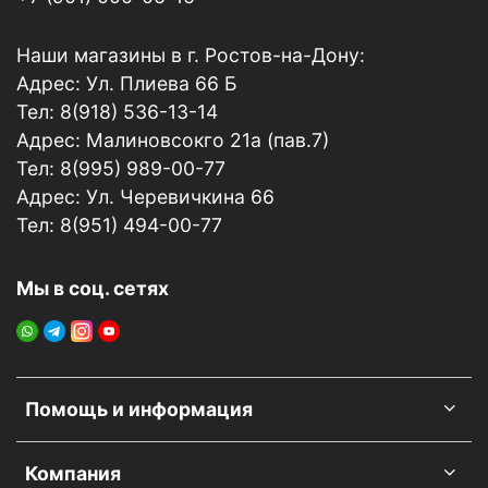
под прямыми солнечными лучами!
Меры предосторожности:
При попадании в глаза
Наши магазины в г. Ростов-на-Дону:
либо на поверхность кожи – промыть большим
Адрес: Ул. Плиева 66 Б
количеством воды. При необходимости
обратиться к врачу. Соблюдайте технику
Тел: 8(918) 536-13-14
безопасности – используйте перчатки и защитные
Адрес: Малиновсокго 21а (пав.7)
крема.
Тел: 8(995) 989-00-77
Условия хранения:
Хранить при температуре
Адрес: Ул. Черевичкина 66
0
0
от 5
С до 25
С. Избегать попадания прямых
Тел: 8(951) 494-00-77
солнечных лучей.
Мы в соц. сетях
Помощь и информация
Компания