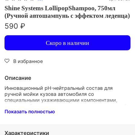
Shine Systems LollipopShampoo, 750мл
(Ручной автошампунь с эффектом леденца)
590 ₽
Скоро в наличии
В избранное
Описание
Инновационный pH-нейтральный состав для
ручной мойки кузова автомобиля со
специальными ухаживающими компонентами,
которые обеспечивают поверхности карамельный
Показать полностью
блеск, насыщенный цвет, ярко выраженный
антистатический эффект и шторный гидрофоб для
ускорения сушки. При нанесении через
пенокомплект на кузове формируется «сухая»
Характеристики