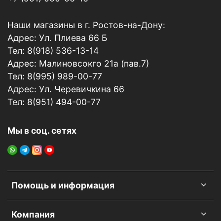
под прямыми солнечными лучами!
Меры предосторожности:
При попадании в глаза
Наши магазины в г. Ростов-на-Дону:
либо на поверхность кожи – промыть большим
Адрес: Ул. Плиева 66 Б
количеством воды. При необходимости
обратиться к врачу. Соблюдайте технику
Тел: 8(918) 536-13-14
безопасности – используйте перчатки и защитные
Адрес: Малиновсокго 21а (пав.7)
крема.
Тел: 8(995) 989-00-77
Адрес: Ул. Черевичкина 66
Тел: 8(951) 494-00-77
Мы в соц. сетях
Помощь и информация
Компания