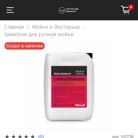
0
Главная
Мойка и Экстерьер
Шампуни для ручной мойки
Скоро в наличии
арт.
SS718
(0)