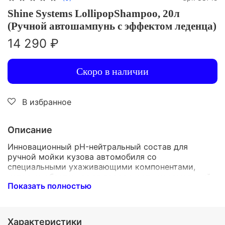
Shine Systems LollipopShampoo, 20л
(Ручной автошампунь с эффектом леденца)
14 290 ₽
Скоро в наличии
В избранное
Описание
Инновационный pH-нейтральный состав для
ручной мойки кузова автомобиля со
специальными ухаживающими компонентами,
которые обеспечивают поверхности карамельный
Показать полностью
блеск, насыщенный цвет, ярко выраженный
антистатический эффект и шторный гидрофоб для
ускорения сушки. При нанесении через
пенокомплект на кузове формируется «сухая»
Характеристики