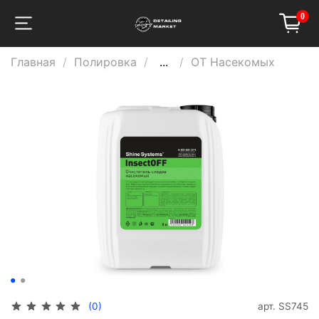
0
Главная
Полировка
...
ОТ Насекомых
арт.
SS745
(0)