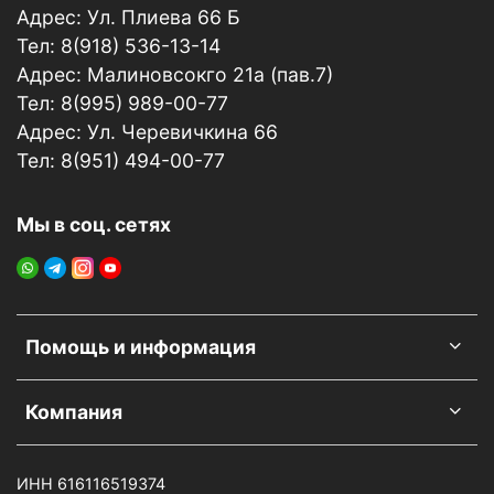
технику безопасности – используйте перчатки и
Адрес: Ул. Плиева 66 Б
защитные крема.
Тел: 8(918) 536-13-14
Условия хранения:
Адрес: Малиновсокго 21а (пав.7)
0
0
Хранить при температуре от 5
С до 25
С. Избегать
Тел: 8(995) 989-00-77
попадания прямых солнечных лучей. Не
Адрес: Ул. Черевичкина 66
использовать средство по истечении срока
годности.
Тел: 8(951) 494-00-77
Мы в соц. сетях
Помощь и информация
Компания
ИНН 616116519374