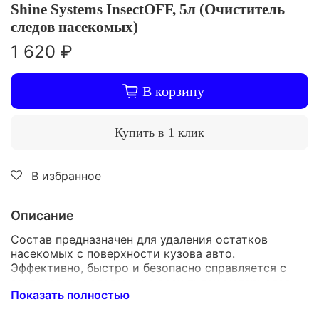
Shine Systems InsectOFF, 5л (Очиститель
следов насекомых)
1 620 ₽
В корзину
Купить в 1 клик
В избранное
Описание
Состав предназначен для удаления остатков
насекомых с поверхности кузова авто.
Эффективно, быстро и безопасно справляется с
застарелыми следами на всех типах материалов
Показать полностью
экстерьера – лакокрасочном покрытии, стеклах,
фарах, пластике, хроме и т.д.