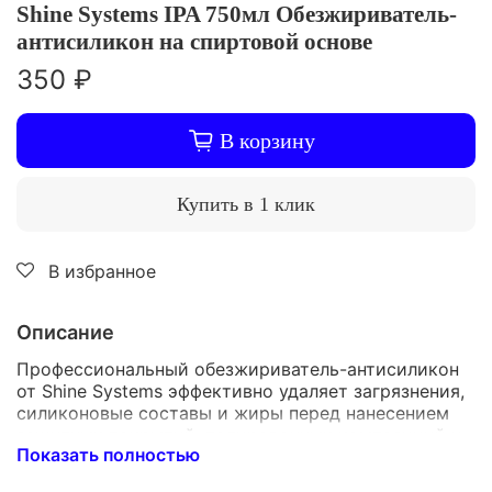
Shine Systems IPA 750мл Обезжириватель-
антисиликон на спиртовой основе
350 ₽
В корзину
Купить в 1 клик
В избранное
Описание
Профессиональный обезжириватель-антисиликон
от Shine Systems эффективно удаляет загрязнения,
силиконовые составы и жиры перед нанесением
защитных покрытий, полировочных композиций и
Показать полностью
покраски автомобилей. Объем 750 мл удобен для
использования и позволяет обрабатывать