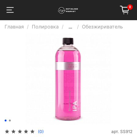
0
Главная
Полировка
...
Обезжириватель
арт.
SS912
(0)