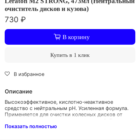
Leraton M2 STRONG, 473мл (Нейтральный
очиститель дисков и кузова)
730 ₽
В корзину
Купить в 1 клик
В избранное
Описание
Высокоэффективное, кислотно-неактивное
средство с нейтральным рН. Усиленная формула.
Применяется для очистки колесных дисков от
ржавчины и металлических загрязнений. Безопасен
Показать полностью
для всех типов дисков. Также является
эффективным и безопасным для использования на
ЛКП. После нанесения на поверхность состав