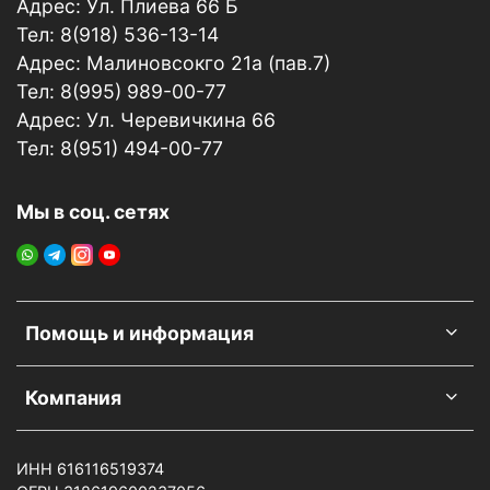
Адрес: Ул. Плиева 66 Б
наносить на горячую поверхность. При попадании
Тел: 8(918) 536-13-14
на кожу или слизистые оболочки промыть
обильным количеством воды. При необходимости
Адрес: Малиновсокго 21а (пав.7)
обратиться к врачу. Беречь от детей.
Тел: 8(995) 989-00-77
Адрес: Ул. Черевичкина 66
Хранить при температуре от 0°С до 35°С.
Тел: 8(951) 494-00-77
Срок хранения:
36 месяцев.
Мы в соц. сетях
Помощь и информация
Компания
ИНН 616116519374