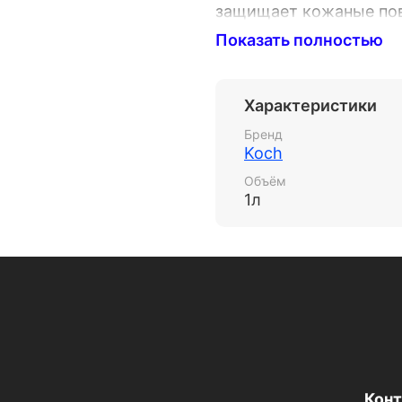
защищает кожаные пов
окружающей среды. - 
Показать полностью
повреждения материал
выгорания и растрески
блеск и сохраняет эла
Характеристики
как для повседневной 
автомобильными сало
Бренд
Koch
Объём
1л
Кон