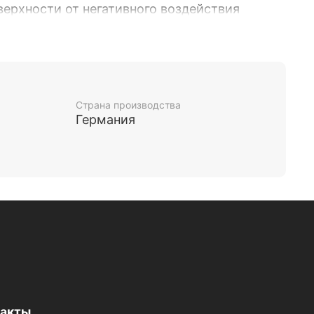
ерхности от негативного воздействия
Эффективно удаляет загрязнения без
а; - Создает защитный барьер против
вания кожи; - Придает привлекательный
стичность кожи надолго. Идеально подходит
очистки, так и профессионального ухода за
нами.
Страна производства
Германия
такты