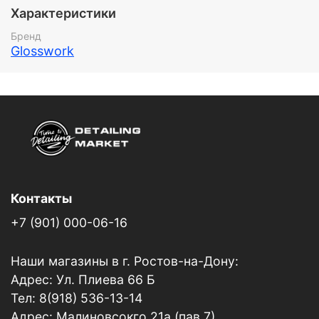
продолжительное время, а удобная регулировка
Характеристики
струи упрощает нанесение жидкостей различной
консистенции. Повышает эффективность работы и
Бренд
экономит ваше время!
Glosswork
Контакты
+7 (901) 000-06-16
Наши магазины в г. Ростов-на-Дону:
Адрес: Ул. Плиева 66 Б
Тел: 8(918) 536-13-14
Адрес: Малиновсокго 21а (пав.7)