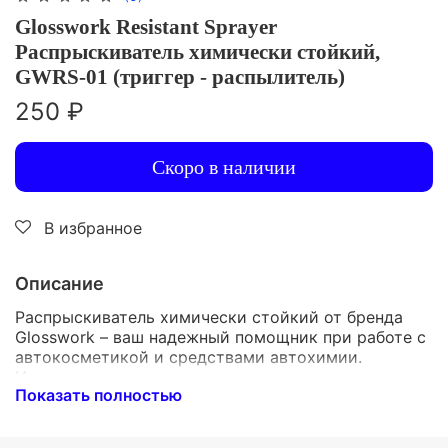
Glosswork Resistant Sprayer
Распрыскиватель химически стойкий,
GWRS-01 (триггер - распылитель)
250 ₽
Скоро в наличии
В избранное
Описание
Распрыскиватель химически стойкий от бренда
Glosswork – ваш надежный помощник при работе с
автокосметикой и средствами автохимии.
Изготовлен из высококачественных материалов,
Показать полностью
устойчив к агрессивным средам и обеспечивает
точное дозирование жидкости. Эргономичный
дизайн позволяет комфортно работать