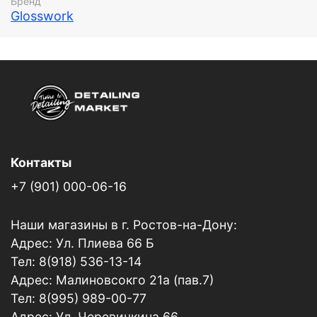
Бренд
сохранить первозданный вид салона своего
Glosswork
автомобиля.
Контакты
+7 (901) 000-06-16
Наши магазины в г. Ростов-на-Дону:
Адрес: Ул. Плиева 66 Б
Тел: 8(918) 536-13-14
Адрес: Малиновсокго 21а (пав.7)
Тел: 8(995) 989-00-77
Адрес: Ул. Черевичкина 66