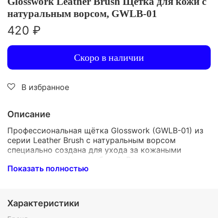
Glosswork Leather Brush Щетка для кожи с
натуральным ворсом, GWLB-01
420 ₽
Скоро в наличии
В избранное
Описание
Профессиональная щётка Glosswork (GWLB-01) из
серии Leather Brush с натуральным ворсом
специально создана для ухода за кожаными
поверхностями автомобилей. Выполняет
Показать полностью
деликатную чистку, полировку и питание кожи,
придавая ей насыщенный блеск и эластичность.
Продлевает срок службы материалов,
предотвращает пересыхание и растрескивание.
Характеристики
Удобна в использовании и хранении – идеальный
инструмент для автолюбителей, стремящихся