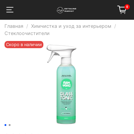
0
Главная
Химчистка и уход за интерьером
Стеклоочистители
Скоро в наличии