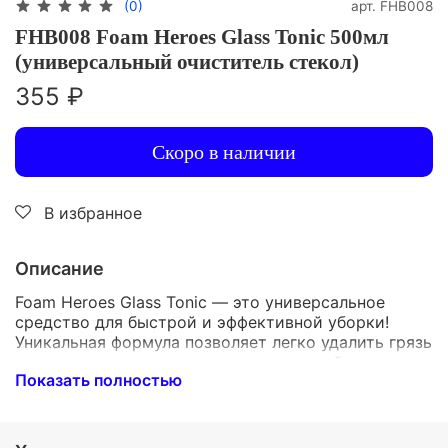
арт.
FHB008
(0)
FHB008 Foam Heroes Glass Tonic 500мл
(универсальный очиститель стекол)
355 ₽
Скоро в наличии
В избранное
Описание
Foam Heroes Glass Tonic — это универсальное
средство для быстрой и эффективной уборки!
Уникальная формула позволяет легко удалить грязь
со всех типов стекольных поверхностей.
Показать полностью
Экономичный расход благодаря концентрации
средства.