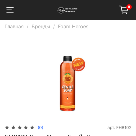
0
Главная
Бренды
Foam Heroes
арт.
FHB102
(0)