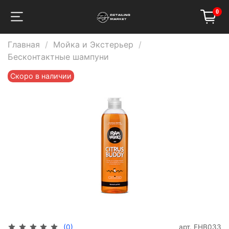
0
Главная
Мойка и Экстерьер
Бесконтактные шампуни
Скоро в наличии
арт.
FHB033
(0)