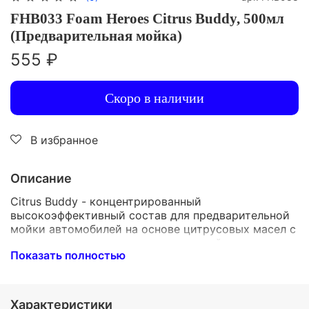
FHB033 Foam Heroes Citrus Buddy, 500мл
(Предварительная мойка)
555 ₽
Скоро в наличии
В избранное
Описание
Citrus Buddy - концентрированный
высокоэффективный состав для предварительной
мойки автомобилей на основе цитрусовых масел с
натуральным ароматом апельсиновой кожуры
Показать полностью
- максимально эффективно удаляет загрязнения с
кузова автомобиля
- не смотря на слабощелочную среду, достаточно
Характеристики