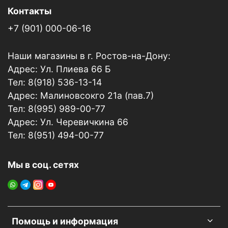
Контакты
-для мойки при помощи ведра в соотношении 30-
50мл на 10л воды
+7 (901) 000-06-16
-для ручного помпового опрыскивателя в
Наши магазины в г. Ростов-на-Дону:
соотношении 1:40-1:60
Адрес: Ул. Плиева 66 Б
Рекомендации по применению:
Тел: 8(918) 536-13-14
- не смотря на содержание ингибитора коррозии,
Адрес: Малиновсокго 21а (пав.7)
избегайте применения на оголенных
Тел: 8(995) 989-00-77
металлических поверхностях
Адрес: Ул. Черевичкина 66
- нанесите готовый состав на поверхность
Тел: 8(951) 494-00-77
автомобиля
- вымойте кузов автомобиля, используя губку или
Мы в соц. сетях
варежку, в следующей последовательности:
крыша, стекла, капот, боковые двери, крышка
багажника, бампера, пороги
- промывайте губку (варежку) после обработки
каждого элемента
Помощь и информация