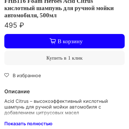
FHB116 Foam Heroes Acid Citrus
кислотный шампунь для ручной мойки
автомобиля, 500мл
495 ₽
В корзину
Купить в 1 клик
В избранное
Описание
Acid Citrus – высокоэффективный кислотный
шампунь для ручной мойки автомобиля с
добавлением цитрусовых масел
Предназначен для нейтрализации щелочи после
Показать полностью
использования бесконтактных шампуней, а также