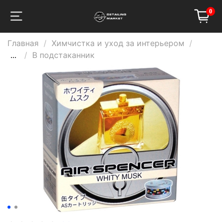
0
Главная
Химчистка и уход за интерьером
...
В подстаканник