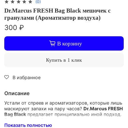
(0)
Dr.Marcus FRESH Bag Black мешочек с
гранулами (Ароматизатор воздуха)
300 ₽
В корзину
Купить в 1 клик
В избранное
Описание
Устали от спреев и ароматизаторов, которые лишь
маскируют запахи на пару часов?
Dr.Marcus FRESH
Bag Black
предлагает принципиально иной подход.
Это натуральный поглотитель на основе
Показать полностью
высокоактивных гранул, которые непрерывно и