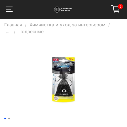
0
Главная
Химчистка и уход за интерьером
...
Подвесные