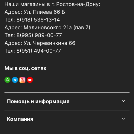
содержит химических отдушек, аэрозолей и
Наши магазины в г. Ростов-на-Дону:
токсинов. Абсолютно безопасен для
Адрес: Ул. Плиева 66 Б
аллергиков, детей и домашних животных.
Тел: 8(918) 536-13-14
Стильный и незаметный:
Минималистичный
Адрес: Малиновсокго 21а (пав.7)
черный дизайн мешочка позволяет
Тел: 8(995) 989-00-77
разместить его в любом месте салона, не
Адрес: Ул. Черевичкина 66
привлекая лишнего внимания (под сиденьем, в
бардачке, в багажнике).
Тел: 8(951) 494-00-77
Долговременное действие:
Одного мешочка
хватает на
30-60 дней
постоянной работы (в
Мы в соц. сетях
зависимости от уровня загрязнения воздуха).
Универсальность:
Подходит не только для
автомобиля, но и для шкафа, кладовой,
обувницы, холодильника — любого
небольшого закрытого пространства.
Помощь и информация
Простота использования:
Не требует
активации, батареек или подзарядки. Просто
Компания
разместите и наслаждайтесь результатом.
Способ применения: