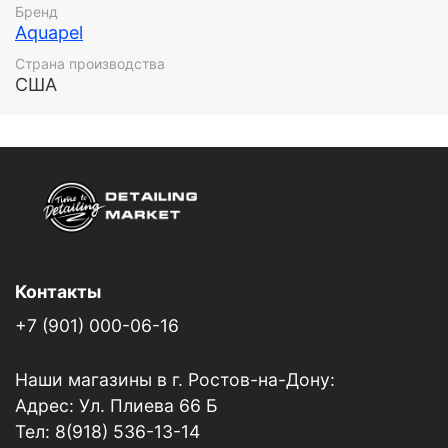
пыли всего одним движением руки благодаря
Бренд
уникальной формуле Aquapel!
Aquapel
Страна производства
США
Контакты
+7 (901) 000-06-16
Наши магазины в г. Ростов-на-Дону:
Адрес: Ул. Плиева 66 Б
Тел: 8(918) 536-13-14