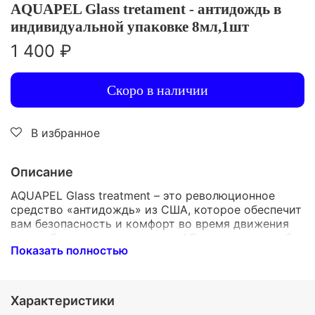
AQUAPEL Glass tretament - антидождь в
индивидуальной упаковке 8мл,1шт
1 400 ₽
Скоро в наличии
В избранное
Описание
AQUAPEL Glass treatment – это революционное
средство «антидождь» из США, которое обеспечит
вам безопасность и комфорт во время движения
при любых погодных условиях! Всего один стик 8
Показать полностью
мл позволит обработать большую площадь стекла,
создавая идеально гладкий водоотталкивающий
слой. С этим продуктом вы сможете наслаждаться
поездкой без страха попасть под дождь или снег.
Характеристики
Защитите ваше лобовое стекло от грязи, воды и