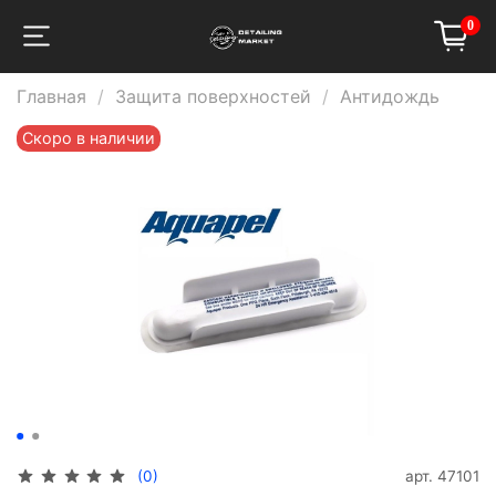
0
Главная
Защита поверхностей
Антидождь
Скоро в наличии
арт.
47101
(0)