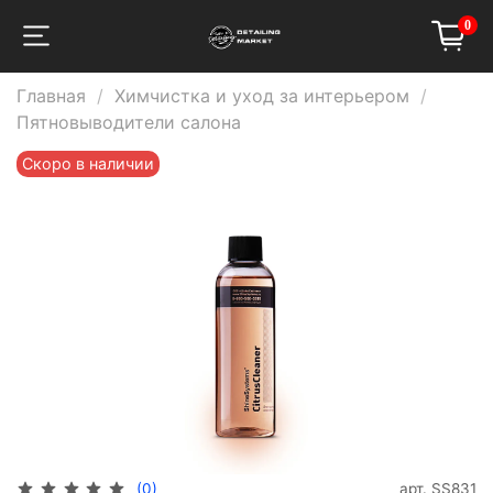
0
Главная
Химчистка и уход за интерьером
Пятновыводители салона
Скоро в наличии
арт.
SS831
(0)