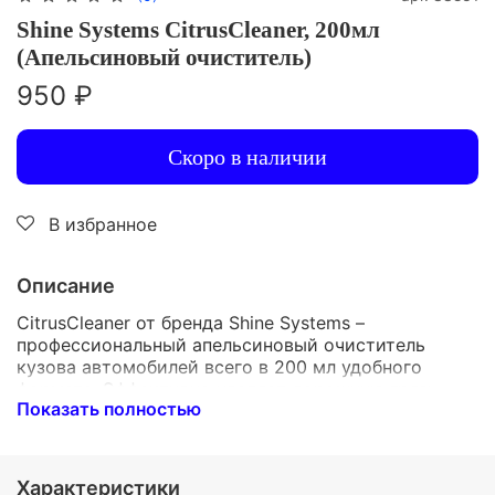
Shine Systems CitrusCleaner, 200мл
(Апельсиновый очиститель)
950 ₽
Скоро в наличии
В избранное
Описание
CitrusCleaner от бренда Shine Systems –
профессиональный апельсиновый очиститель
кузова автомобилей всего в 200 мл удобного
формата. Эффективно удаляет дорожную грязь,
Показать полностью
смолу, следы насекомых и битумные пятна. Не
повреждает лакокрасочное покрытие, сохраняя
его первоначальный блеск и защиту. Удобен при
транспортировке и использовании даже в
Характеристики